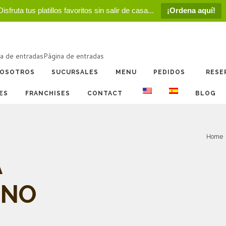
Disfruta tus platillos favoritos sin salir de casa...
¡Ordena aquí!
a de entradas
Página de entradas
OSOTROS
SUCURSALES
MENU
PEDIDOS
RESE
ES
FRANCHISES
CONTACT
BLOG
Home
A
ANO