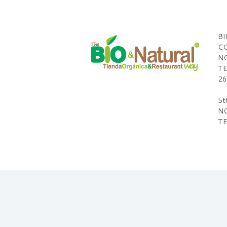
BI
CO
NO
TE
26
5t
NO
TE