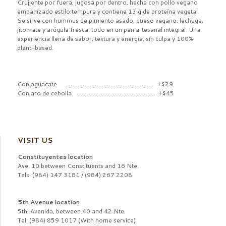
Crujiente por fuera, jugosa por dentro, hecha con pollo vegano
empanizado estilo tempura y contiene 13 g de proteína vegetal.
Se sirve con hummus de pimiento asado, queso vegano, lechuga,
jitomate y arúgula fresca, todo en un pan artesanal integral. Una
experiencia llena de sabor, textura y energía, sin culpa y 100%
plant-based.
Con aguacate ........................................................... +$29
Con aro de cebolla .................................................... +$45
VISIT US
Constituyentes location
Ave. 10 between Constituents and 16 Nte.
Tels: (984) 147 3181 / (984) 267 2208
5th Avenue location
5th. Avenida, between 40 and 42 Nte.
Tel: (984) 859 1017 (With home service)