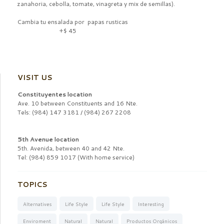
zanahoria, cebolla, tomate, vinagreta y mix de semillas).
Cambia tu ensalada por papas rusticas
+$ 45
VISIT US
Constituyentes location
Ave. 10 between Constituents and 16 Nte.
Tels: (984) 147 3181 / (984) 267 2208
5th Avenue location
5th. Avenida, between 40 and 42 Nte.
Tel: (984) 859 1017 (With home service)
TOPICS
Alternatives
Life Style
Life Style
Interesting
Enviroment
Natural
Natural
Productos Orgánicos