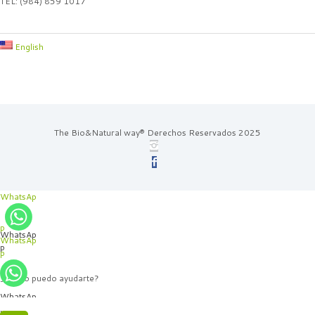
TEL: (984) 859 1017
English
The Bio&Natural way® Derechos Reservados 2025
WhatsAp
p
WhatsAp
WhatsAp
p
p
¿Cómo puedo ayudarte?
WhatsAp
p