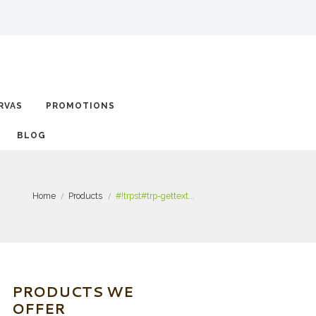
RVAS
PROMOTIONS
BLOG
Home
Products
#!trpst#trp-gettext...
PRODUCTS WE
OFFER