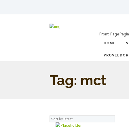
Front Page
Págin
HOME
N
PROVEEDOR
Tag: mct