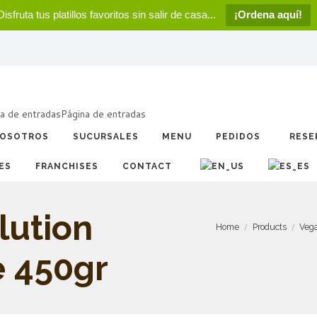
Disfruta tus platillos favoritos sin salir de casa...
¡Ordena aquí!
a de entradas
Página de entradas
OSOTROS
SUCURSALES
MENU
PEDIDOS
RESE
ES
FRANCHISES
CONTACT
lution
Home
Products
Veg
e 450gr