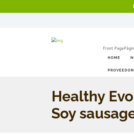
Front Page
Págin
HOME
N
PROVEEDOR
Healthy Evo
Soy sausag