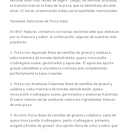
semillas sean más fáciles de digerir. Luego, las semillas activadas
se transforman en la base de la pizza, que se deshidrata durante
otras 12 horas, preservando todas sus propiedades nutricionales.
Variantes Deliciosas de Pizza Keto
En BIO-Natural, contamos con varias opciones keto que destacan
por su frescura y sabor. A continuación, algunas de nuestras más
populares:
1. Pizza con Aguacate Base de semillas de girasol y calabaza,
salsa marinara de tomate deshidratado, queso mozzarella
crudivegano suave, germinados y aguacate. El aguacate aporta
grasas saludables y una textura cremosa que complementa
perfectamente la base crujiente.
2. Pizza con Aceitunas Kalamata Base de semillas de girasol y
calabaza, salsa marinara de tomate deshidratado, queso
mozzarella crudivegano suave, germinados y aceitunas Kalamata.
El sabor intenso de las aceitunas realza los ingredientes frescos
de esta pizza.
3. Arcoíris Pizza Base de semillas de girasol y calabaza, salsa de
queso mozzarella crudivegano, pesto crudivegano, pimiento,
arúgula y brotes de girasol. Una opción llena de color y sabor que