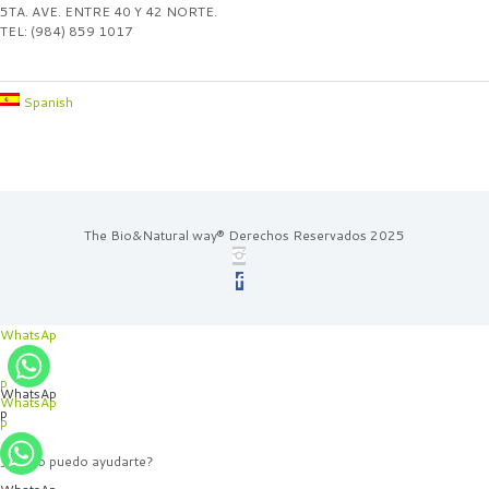
5TA. AVE. ENTRE 40 Y 42 NORTE.
TEL: (984) 859 1017
Spanish
The Bio&Natural way® Derechos Reservados 2025
WhatsAp
p
WhatsAp
WhatsAp
p
p
¿Cómo puedo ayudarte?