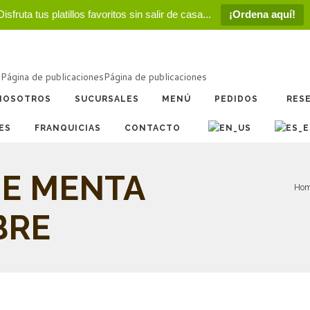
Disfruta tus platillos favoritos sin salir de casa...
¡Ordena aquí!
a
Página de publicaciones
Página de publicaciones
NOSOTROS
SUCURSALES
MENÚ
PEDIDOS
RES
ES
FRANQUICIAS
CONTACTO
DE MENTA
Ho
BRE