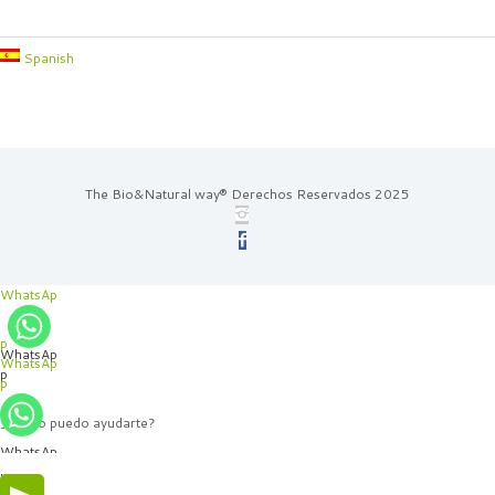
Spanish
The Bio&Natural way® Derechos Reservados 2025
WhatsAp
p
WhatsAp
WhatsAp
p
p
¿Cómo puedo ayudarte?
WhatsAp
p