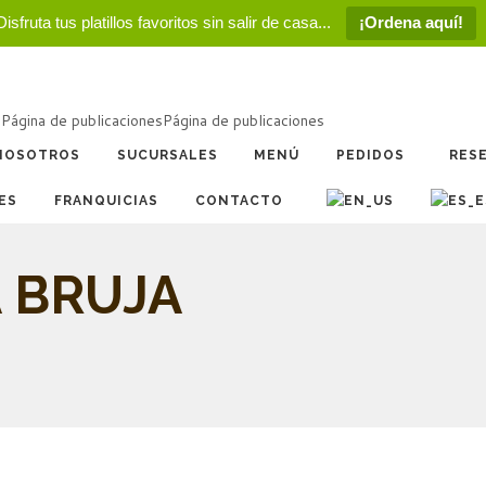
Disfruta tus platillos favoritos sin salir de casa...
¡Ordena aquí!
a
Página de publicaciones
Página de publicaciones
NOSOTROS
SUCURSALES
MENÚ
PEDIDOS
RES
ES
FRANQUICIAS
CONTACTO
 BRUJA