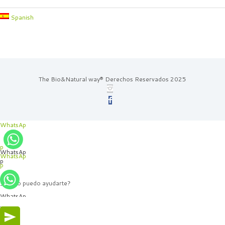
Spanish
The Bio&Natural way® Derechos Reservados 2025
WhatsAp
p
WhatsAp
WhatsAp
p
p
¿Cómo puedo ayudarte?
WhatsAp
p