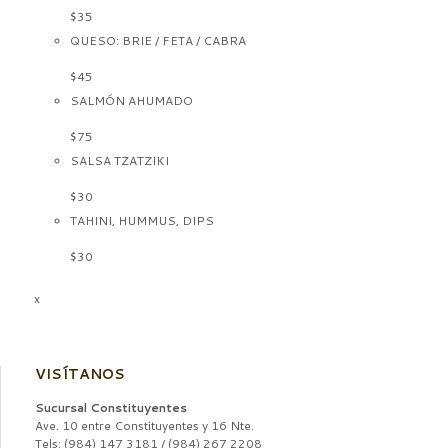
$35
QUESO: BRIE / FETA / CABRA
$45
SALMÓN AHUMADO
$75
SALSA TZATZIKI
$30
TAHINI, HUMMUS, DIPS
$30
x
VISÍTANOS
Sucursal Constituyentes
Ave. 10 entre Constituyentes y 16 Nte.
Tels: (984) 147 3181 / (984) 267 2208