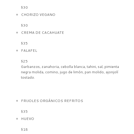
$30
CHORIZO VEGANO
$30
CREMA DE CACAHUATE
$35
FALAFEL
$25
Garbanzos, zanahoria, cebolla blanca, tahini, sal, pimienta
negra molida, comino, jugo de limón, pan molido, ajonjolí
tostado.
FRIJOLES ORGÁNICOS REFRITOS
$35
HUEVO
$18