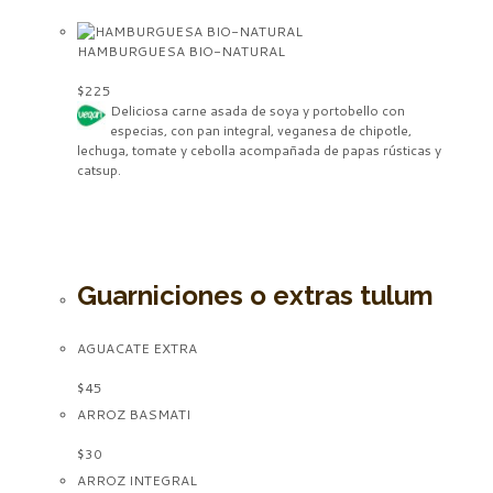
HAMBURGUESA BIO-NATURAL
$225
Deliciosa carne asada de soya y portobello con
especias,
con pan integral,
veganesa
de chipotle,
lechuga, tomate y cebolla acompañada de papas rústicas y
catsup
.
Guarniciones o extras tulum
AGUACATE EXTRA
$45
ARROZ BASMATI
$30
ARROZ INTEGRAL