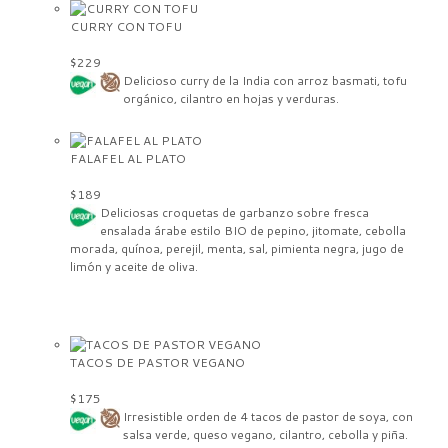
CURRY CON TOFU
$229
Delicioso curry de la India con arroz basmati, tofu
orgánico, cilantro en hojas y verduras.
FALAFEL AL PLATO
$189
Deliciosas croquetas de garbanzo sobre fresca
ensalada árabe estilo BIO de pepino, jitomate, cebolla
morada, quínoa, perejil, menta, sal, pimienta negra, jugo de
limón y aceite de oliva.
TACOS DE PASTOR VEGANO
$175
Irresistible orden de 4 tacos de pastor de soya, con
salsa verde, queso vegano, cilantro, cebolla y piña.