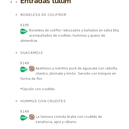
Entradas tulum
BONELESS DE COLIFROR
$195
Boneless
de coliflor
rebozados y bañados en salsa
bbq
acompañados de crudites, hummus y queso de
almendras
GUACAMOLE
$149
Apetitoso y nutritivo puré de aguacate con cebolla,
cilantro, jitomate y limón. Servido con totopos en
forma de flor.
*Opción con crudités.
HUMMUS CON CRUDITES
$149
La famosa comida árabe con crudités de
zanahoria, apio y rábano.