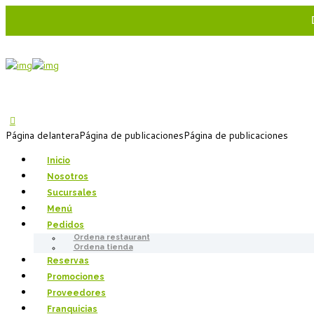
Página delantera
Página de publicaciones
Página de publicaciones
Inicio
Nosotros
Sucursales
Menú
Pedidos
Ordena restaurant
Ordena tienda
Reservas
Promociones
Proveedores
Franquicias