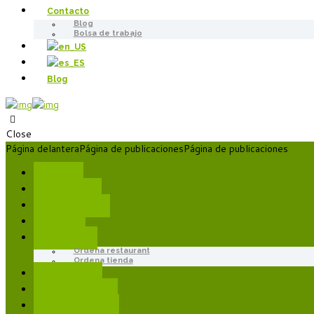
Contacto
Blog
Bolsa de trabajo
Blog
Close
Página delantera
Página de publicaciones
Página de publicaciones
Inicio
Nosotros
Sucursales
Menú
Pedidos
Ordena restaurant
Ordena tienda
Reservas
Promociones
Proveedores