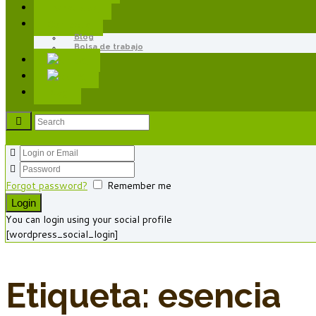
Franquicias
Contacto
Blog
Bolsa de trabajo
Blog
Forgot password?
Remember me
You can login using your social profile
[wordpress_social_login]
Etiqueta: esencia