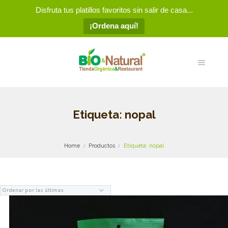
Disfruta tus platillos favoritos sin salir de casa...
¡Ordena aquí!
Etiqueta: nopal
Home
Productos
Etiqueta: nopal