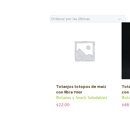
Totanjos totopos de maiz
Tot
con fibra 70gr
con 
Botanas y Snack Saludables
Bota
$
22.00
$
48