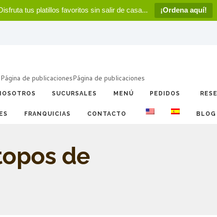
Disfruta tus platillos favoritos sin salir de casa...
¡Ordena aquí!
a
Página de publicaciones
Página de publicaciones
NOSOTROS
SUCURSALES
MENÚ
PEDIDOS
RES
ES
FRANQUICIAS
CONTACTO
BLOG
otopos de