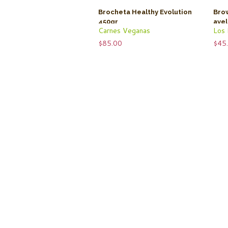
Brocheta Healthy Evolution
Bro
450gr
avel
Carnes Veganas
Los
$
85.00
$
45