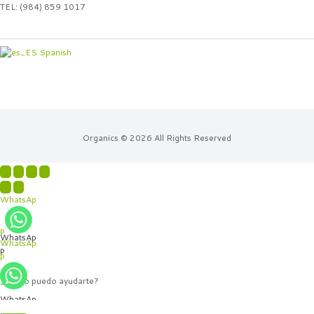
TEL: (984) 859 1017
Spanish
Organics © 2026 All Rights Reserved
WhatsAp
p
WhatsAp
WhatsAp
p
p
¿Cómo puedo ayudarte?
WhatsAp
p