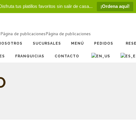
Disfruta tus platillos favoritos sin salir de casa...
¡Ordena aquí!
a
Página de publicaciones
Página de publicaciones
NOSOTROS
SUCURSALES
MENÚ
PEDIDOS
RES
ES
FRANQUICIAS
CONTACTO
O