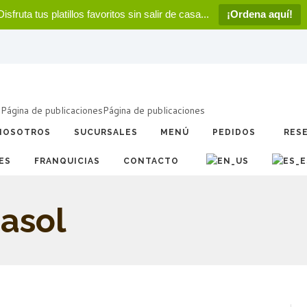
Disfruta tus platillos favoritos sin salir de casa...
¡Ordena aquí!
a
Página de publicaciones
Página de publicaciones
NOSOTROS
SUCURSALES
MENÚ
PEDIDOS
RES
ES
FRANQUICIAS
CONTACTO
rasol