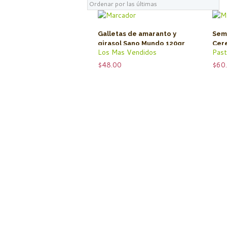
Galletas de amaranto y
Semi
girasol Sano Mundo 120gr
Cer
Los Mas Vendidos
Past
$
48.00
$
60