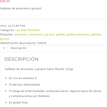
$
48.00
Galletas de amaranto y girasol
SKU:
123145736
Categoría:
Los Mas Vendidos
Etiquetas:
amaranto
,
amaranto y girasol
,
gallate
,
galleta amaranto
,
galletas
,
girasol
Identificación de producto:
34628
Descripción
DESCRIPCIÓN
Galletas de amaranto y girasol Sano Mundo 120gr
Es rica en vitamina E.
Poderoso antioxidante.
Protege de enfermedades cardiovasculares, algunos tipos de cáncer
y complicaciones por diabetes.
Es gluten free.